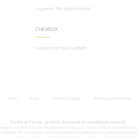
La gamme "Ma Toilette Intime"
CHEVEUX
La gamme de Soin Capillaire
FAQ
CGV
Mentions Légales
Données personnelles
Corine de Farme : produits de beauté et cosmétiques naturels.
rque Corine de Farme sont régulièrement mises à jour. Avant d’utiliser un produit de la 
allage afin de vous assurer que les ingrédients sont adaptés à votre utilisation personne