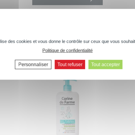
tilise des cookies et vous donne le contrôle sur ceux que vous souhait
Vous aimerez peut-être aussi...
Politique de confidentialité
Commentaires suivants >>
Personnaliser
Tout refuser
Tout accepter