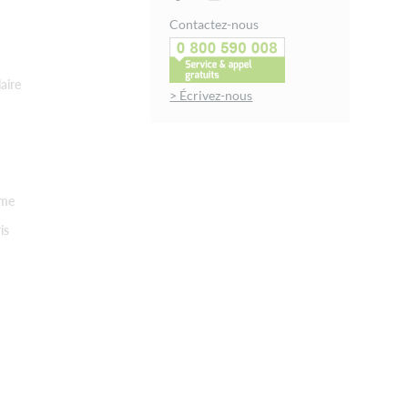
Contactez-nous
aire
> Écrivez-nous
rme
is