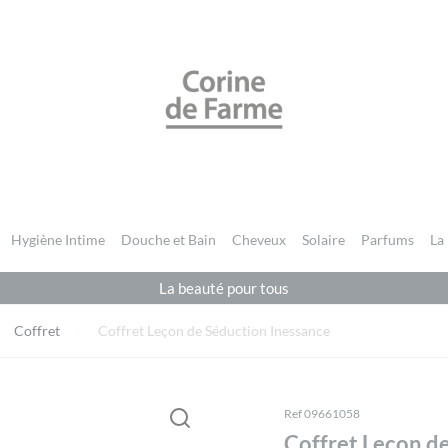
CORINE DE FARME BE
Vous devez être
connecté
pour publier un avis.
Hygiène Intime
Douche et Bain
Cheveux
Solaire
Parfums
La
La beauté pour tous
Coffret
Coffret Leçon de Séduction Inessance
Ref 09661058
Coffret Leçon d