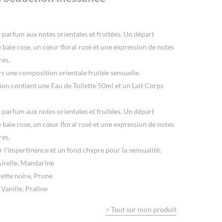
e parfum aux notes orientales et fruitées. Un départ
 baie rose, un cœur floral rosé et une expression de notes
res.
rs une composition orientale fruitée sensuelle.
ion contient une Eau de Toilette 50ml et un Lait Corps
e parfum aux notes orientales et fruitées. Un départ
 baie rose, un cœur floral rosé et une expression de notes
res.
 l’impertinence et un fond chypre pour la sensualité.
Airelle, Mandarine
ette noire, Prune
Vanille, Praline
>
Tout sur mon produit