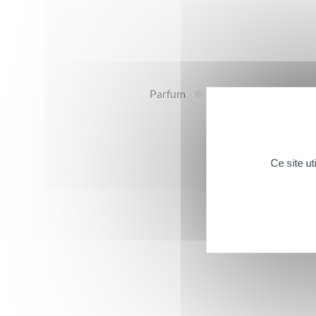
Avis
Parfum
Te
Ce site u