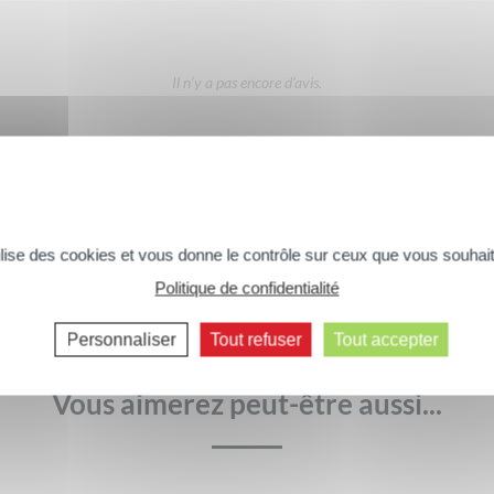
Il n’y a pas encore d’avis.
xture
Rapport qualité / prix
DONNER VOTRE AVIS
tilise des cookies et vous donne le contrôle sur ceux que vous souhait
Politique de confidentialité
Commentaires suivants >>
Personnaliser
Tout refuser
Tout accepter
Vous aimerez peut-être aussi...