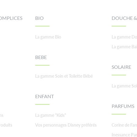
OMPLICES
BIO
DOUCHE &
La gamme Bio
La gamme Do
La gamme Ba
BEBE
SOLAIRE
La gamme Soin et Toilette Bébé
La gamme Sol
ENFANT
PARFUMS
ns
La gamme "Kids"
roduits
Vos personnages Disney préférés
Corine de Fa
Inessance Par