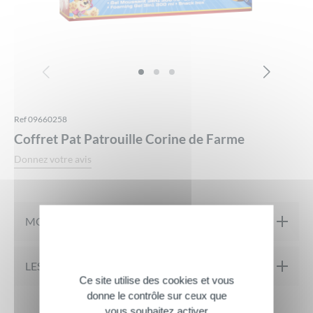
Ref 09660258
Coffret Pat Patrouille Corine de Farme
Donnez votre avis
MON PRODUIT EN DÉTAILS
Eau de toilette 50 ML + Gel moussant 3 en 1 300 ml + Boite à
LES AVIS DE NOTRE COMMUNAUTÉ
Ce site utilise des cookies et vous
gouter
donne le contrôle sur ceux que
Eau de Toilette :
Parfum Musc Floral , 94% d’ingrédients
Avis
Il n’y a pas encore d’avis.
vous souhaitez activer