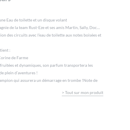
e Eau de toilette et un disque volant
gnie de la team Rust-Eze et ses amis Martin, Sally, Doc…
n des circuits avec l’eau de toilette aux notes boisées et
ient :
Corine de Farme
s fruitées et dynamiques, son parfum transportera les
de plein d’aventures !
hampion qui assurera un démarrage en trombe !Note de
>
Tout sur mon produit
nger, Lilas
re, Musc
 lanceur
ie de Flash McQueen