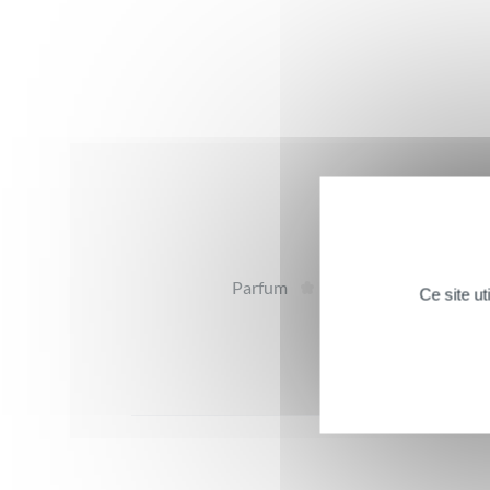
Avis
Parfum
Te
Ce site u