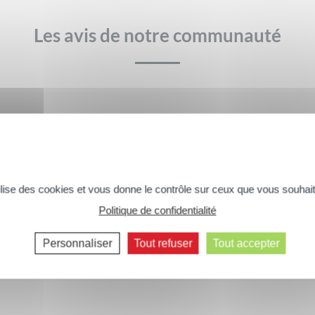
Les avis de notre communauté
Il n’y a pas encore d’avis.
xture
Rapport qualité / prix
tilise des cookies et vous donne le contrôle sur ceux que vous souhait
Politique de confidentialité
Commentaires suivants >>
DONNER VOTRE AVIS
Personnaliser
Tout refuser
Tout accepter