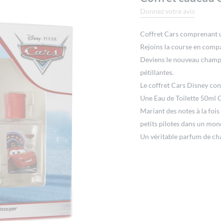
Donnez votre avis
Coffret Cars comprenant un
Rejoins la course en compa
Deviens le nouveau champio
pétillantes.
Le coffret Cars Disney cont
Une Eau de Toilette 50ml 
Mariant des notes à la foi
petits pilotes dans un mon
Un véritable parfum de c
tête : Mandarine, Pivoine
Note de coeur : Fleur d’ora
Note de fond : Bois de cèd
Un disque volant avec son
Un marque-pages à l’effig