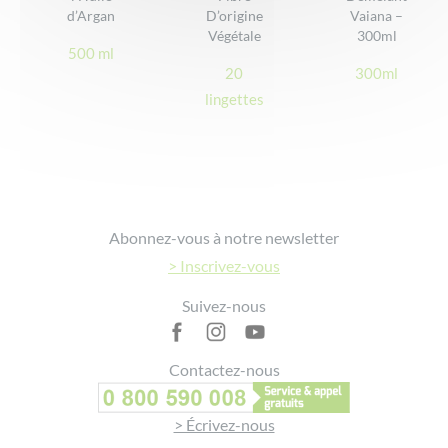
✅
🌱 ❌
🔄 ❌
d’Argan
D’origine
Vaiana –
España
Contenedor
Végétale
300ml
amarillo
500 ml
20
300ml
Flacone
lingettes
🇮🇹
plastica →
✅
🌱 ❌
🔄 ❌
Italia
Raccolta
plastica
Frasco
🇵🇹
plástico →
Footer
✅
🌱 ❌
🔄 ❌
Portugal
Ecoponto
Abonnez-vous à notre newsletter
amarelo
> Inscrivez-vous
Flacon
Suivez-nous
🇧🇪
plastique →
✅
🌱 ❌
🔄 ❌
Belgique
Sac bleu
(PMC)
Contactez-nous
For sorting instructions in countries not listed, please check locally.
> Écrivez-nous