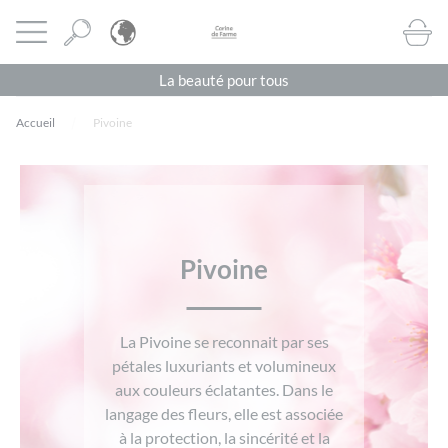
Panneau de gestion des cookies
CORINE DE FARME BE
Ouvrir le menu
BOUTI
La beauté pour tous
Accueil
Pivoine
Pivoine
La Pivoine se reconnait par ses
pétales luxuriants et volumineux
aux couleurs éclatantes. Dans le
langage des fleurs, elle est associée
à la protection, la sincérité et la