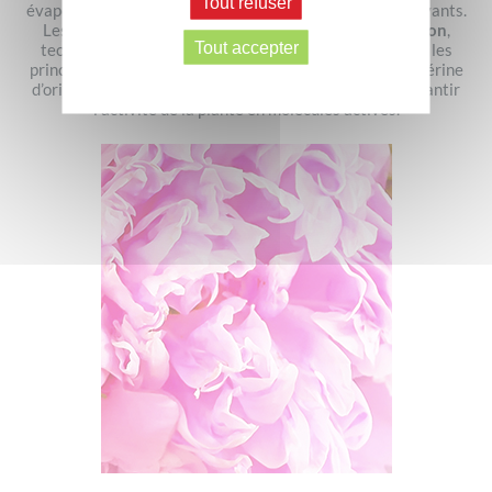
Tout refuser
évaporation sous vide permet ensuite d’éliminer ces solvants.
Les extraits obtenus sont alors séchés par
zéodratation
,
Tout accepter
technologie de séchage innovante qui ne dénature pas les
principes actifs, puis solubilisés dans un support de glycérine
d’origine végétale. L’extrait est ensuite titré afin de garantir
l’activité de la plante en molécules actives.