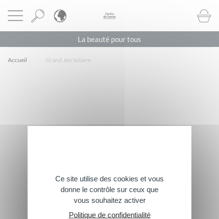
Panneau de gestion des cookies
CORINE DE FARME BE
Ouvrir le menu
BOUTI
La beauté pour tous
Accueil
Grand Jeu Solaire
Footer
Abonnez-vous à notre newsletter
> Inscrivez-vous
Suivez-nous
Ce site utilise des cookies et vous
donne le contrôle sur ceux que
vous souhaitez activer
Contactez-nous
Politique de confidentialité