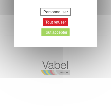
> Écrivez-nous
Personnaliser
Tout refuser
Recrutement
FAQ
CGV
Mentions Légales
Données personnelles
Plan du site
Tout accepter