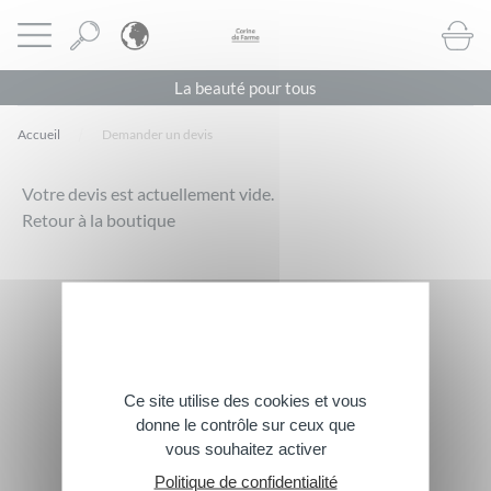
Panneau de gestion des cookies
CORINE DE FARME BE
Ouvrir le menu
BOUTI
La beauté pour tous
Accueil
Demander un devis
Votre devis est actuellement vide.
Retour à la boutique
Footer
Abonnez-vous à notre newsletter
> Inscrivez-vous
Ce site utilise des cookies et vous
Suivez-nous
donne le contrôle sur ceux que
vous souhaitez activer
Politique de confidentialité
Contactez-nous