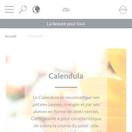
Panneau de gestion des cookies
CORINE DE FARME BE
Ouvrir le menu
BOUTI
La beauté pour tous
Accueil
Calendula
Calendula
Le Calendula se reconnait par ses
pétales jaunes, orangés et par ses
akènes en forme de demi-cercles.
Cette plante a pour caractéristique
de suivre la course du soleil : elle